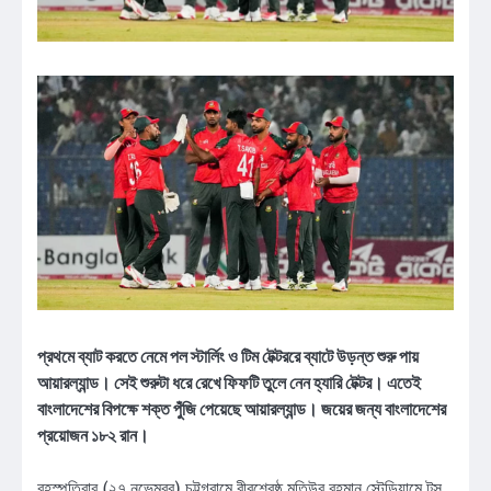
প্রথমে ব্যাট করতে নেমে পল স্টার্লিং ও টিম টেক্টররে ব্যাটে উড়ন্ত শুরু পায়
আয়ারল্যান্ড। সেই শুরুটা ধরে রেখে ফিফটি তুলে নেন হ্যারি টেক্টর। এতেই
বাংলাদেশের বিপক্ষে শক্ত পুঁজি পেয়েছে আয়ারল্যান্ড। জয়ের জন্য বাংলাদেশের
প্রয়োজন ১৮২ রান।
বৃহস্পতিবার (২৭ নভেম্বর) চট্টগ্রামে বীরশ্রেষ্ঠ মতিউর রহমান স্টেডিয়ামে টস