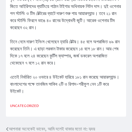
জিতে আইরিশদের ব্যাটিংয়ে পাঠান টাইগার অধিনায়ক লিটন দাস। দুই ওপেনার
পল স্টার্লিং ও টিম টেক্টরের ব্যাটে দারুণ শুরু পায় আয়ারল্যান্ড। তবে ২১ রান
করে স্টার্লিং ফিরলে ভাঙে ৪০ রানের উদ্বোধনী জুটি। আরেক ওপেনার টিম
করেছেন ৩২ রান।
তিনে নেমে দারুণ ইনিংস খেলেছেন হ্যারি টেক্টর। ৪৫ বলে অপরাজিত ৬৯ রান
করেছেন তিনি। এ ছাড়া লরকান টাকার করেছেন ১৪ বলে ১৮ রান। আর শেষ
দিকে ১৭ বলে ২৪ করেছেন কুর্টিস ক্যাম্পার, জর্জ ডকরেল অপরাজিত
থেকেছেন ৭ বলে ১২ রান করে।
এতেই নির্ধারিত ২০ ওভারে ৪ উইকেট হারিয়ে ১৮১ রান করেছে আয়ারল্যান্ড।
বাংলাদেশের পক্ষে তানজিম সাকিব ২টি ও রিশাদ-শরীফুল নেন ১টি করে
উইকেট।
UNCATEGORIZED
আপনারা অনেকেই ভাবেন, আমি দলেই থাকার মতো না: হৃদয়
Post