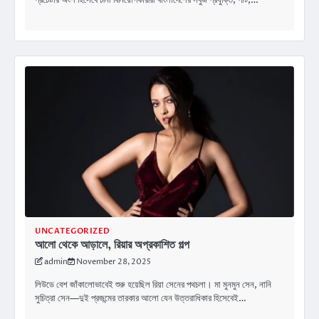
UNCATEGORIZED
আলো থেকে আড়ালে, রিয়ার অপ্রকাশিত গল্প
admin
November 28, 2025
লিউডে বেশ জাঁকালোভাবেই শুরু হয়েছিল রিয়া সেনের পথচলা। মা মুনমুন সেন, নানি
সুচিত্রা সেন—দুই প্রজন্মের তারকার আলো যেন উত্তরাধিকার হিসেবেই…