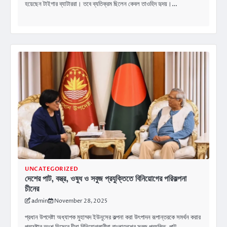
হয়েছেন টাইগার ব্যাটাররা। তবে ব্যতিক্রম ছিলেন কেবল তাওহিদ হৃদয়।…
UNCATEGORIZED
দেশের পাট, বস্ত্র, ওষুধ ও সবুজ প্রযুক্তিতে বিনিয়োগের পরিকল্পনা
চীনের
admin
November 28, 2025
প্রধান উপদেষ্টা অধ্যাপক মুহাম্মদ ইউনূসের কল্পনা করা উৎপাদন রূপান্তরকে সমর্থন করার
প্রচেষ্টার অংশ হিসেবে চীনা বিনিয়োগকারীরা বাংলাদেশের সবুজ প্রযুক্তি, পাট,…