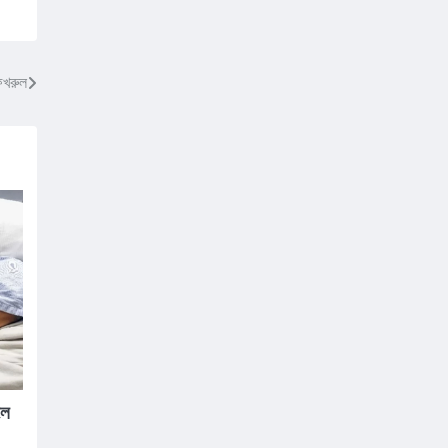
ফখরুল
লে