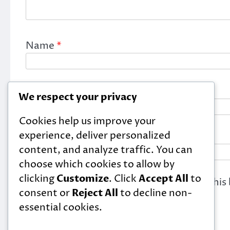
Name
*
Email
*
We respect your privacy
Cookies help us improve your
experience, deliver personalized
Website
content, and analyze traffic. You can
choose which cookies to allow by
clicking
Customize
. Click
Accept All
to
Save my name, email, and website in this
consent or
Reject All
to decline non-
essential cookies.