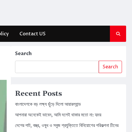
licy
Contact US
Search
Search
Recent Posts
বাংলাদেশকে বড় লক্ষ্য ছুঁড়ে দিলো আয়ারল্যান্ড
আপনারা অনেকেই ভাবেন, আমি দলেই থাকার মতো না: হৃদয়
দেশের পাট, বস্ত্র, ওষুধ ও সবুজ প্রযুক্তিতে বিনিয়োগের পরিকল্পনা চীনের