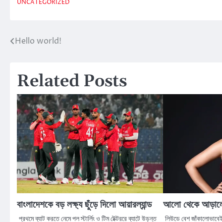
UNCATEGORIZED
Hello world!
Post
navigation
Related Posts
বাংলাদেশকে বড় লক্ষ্য ছুঁড়ে দিলো আয়ারল্যান্ড
আলো থেকে আড়ালে, 
প্রথমে ব্যাট করতে নেমে পল স্টার্লিং ও টিম টেক্টররে ব্যাটে উড়ন্ত
লিউডে বেশ জাঁকালোভাবেই