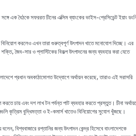
টার সঙ্গে এক বৈঠকে সফররত চীনের এক্সিম ব্যাংকের ভাইস-প্রেসিডেন্ট ইয়াং ডংন
্পে বিনিয়োগ করলেও এখন তারা গুরুত্বপূর্ণ উৎপাদন খাতে মনোযোগ দিচ্ছে। এর
 শক্তি, জৈব-সার ও প্লাস্টিকের বিকল্প উৎপাদনের জন্য ব্যবহার করা যেতে
 বাংলাদেশে প্রধান অবকাঠামোগত উদ্যোগে অর্থায়ন করেছে, তারাও এই সরাসরি
 করতে চায় এবং দশ লাখ টন পর্যন্ত পাট ব্যবহার করতে প্রস্তুত। চীনা অর্থায়
ুলি কৃত্রিম বুদ্ধিমত্তা ও ই-কমার্স খাতেও বিনিয়োগের সুযোগ খুঁজছে।
য়ে বলেন, বিশ্ববাজারে রপ্তানির জন্য উৎপাদন কেন্দ্র হিসেবে বাংলাদেশকে