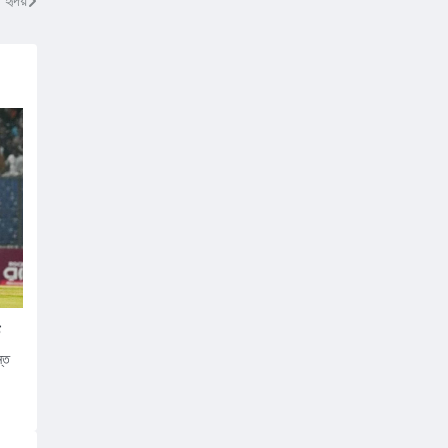
 হৃদয়
ন্ত