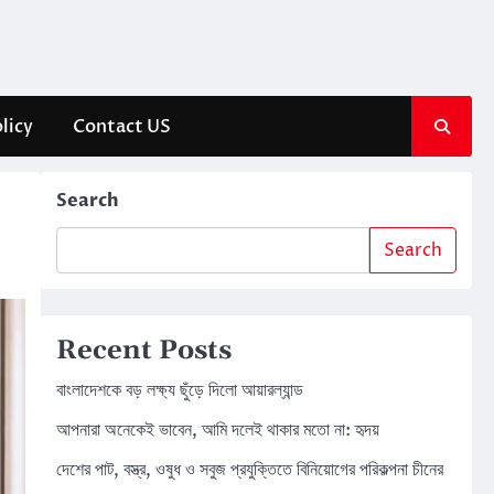
licy
Contact US
Search
Search
Recent Posts
বাংলাদেশকে বড় লক্ষ্য ছুঁড়ে দিলো আয়ারল্যান্ড
আপনারা অনেকেই ভাবেন, আমি দলেই থাকার মতো না: হৃদয়
দেশের পাট, বস্ত্র, ওষুধ ও সবুজ প্রযুক্তিতে বিনিয়োগের পরিকল্পনা চীনের