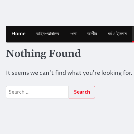
Skip
to
content
Home
আইন-আদালত
খেলা
জাতীয়
ধর্ম ও ইসলাম
Nothing Found
It seems we can’t find what you’re looking for.
Search
for: