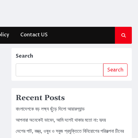
licy
Contact US
Search
Search
Recent Posts
বাংলাদেশকে বড় লক্ষ্য ছুঁড়ে দিলো আয়ারল্যান্ড
আপনারা অনেকেই ভাবেন, আমি দলেই থাকার মতো না: হৃদয়
দেশের পাট, বস্ত্র, ওষুধ ও সবুজ প্রযুক্তিতে বিনিয়োগের পরিকল্পনা চীনের